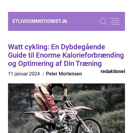
ETLIVSOMMOTIONIST.
dk
Watt cykling: En Dybdegående
Guide til Enorme Kalorieforbrænding
og Optimering af Din Træning
redaktionel
11 januar 2024
Peter Mortensen