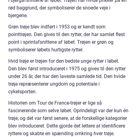
i bjergafsnittene af løbet. Trøjen har hvide prikker på en
rød baggrund, der symboliserer de snoede veje i
bjergene.
Grøn trøje blev indført i 1953 og er kendt som
pointtrøjen. Den gives til den rytter, der har samlet flest
point i sprintafsnittene af løbet. Trøjen er grøn og
symboliserer løbets hurtigste rytter.
Hvid trøje er trøjen for den bedste unge rytter i løbet.
Den blev først introduceret i 1975 og gives til den rytter
under 26 år, der har den laveste samlede tid. Den hvide
trøje repræsenterer ungdom og potentiale i
cykelsporten.
Historien om Tour de France-trøjer er lige så
fascinerende som selve løbet. Oprindeligt var der kun én
trøje, og det var først senere, at de forskellige kategorier
blev introduceret. Dette gjorde det lettere at identificere
ryttere og skabte en spænding omkring hver trøje.