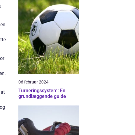
e
hen
tte
tor
en.
06 februar 2024
Turneringssystem: En
 at
grundlæggende guide
 og