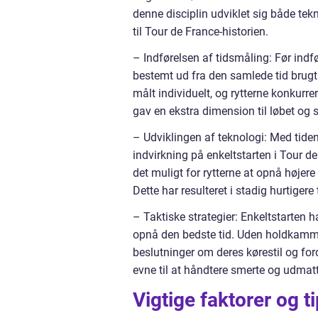
denne disciplin udviklet sig både tek
til Tour de France-historien.
– Indførelsen af tidsmåling: Før indf
bestemt ud fra den samlede tid brugt 
målt individuelt, og rytterne konkur
gav en ekstra dimension til løbet og
– Udviklingen af teknologi: Med tiden
indvirkning på enkeltstarten i Tour 
det muligt for rytterne at opnå højer
Dette har resulteret i stadig hurtiger
– Taktiske strategier: Enkeltstarten ha
opnå den bedste tid. Uden holdkammer
beslutninger om deres kørestil og ford
evne til at håndtere smerte og udmatt
Vigtige faktorer og t