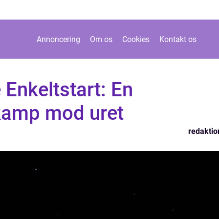
Annoncering
Om os
Cookies
Kontakt os
 Enkeltstart: En
kamp mod uret
redaktio