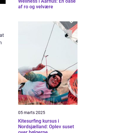
Wellness i Aarhus: En oase
af ro og velvære
at
n
05 marts 2025
Kitesurfing kursus i
Nordsjælland: Oplev suset
over bølgerne