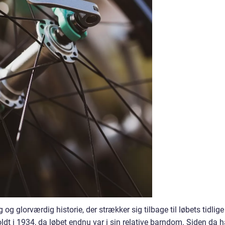
og glorværdig historie, der strækker sig tilbage til løbets tidlige
ldt i 1934, da løbet endnu var i sin relative barndom. Siden da h