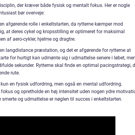
isciplin, der kræver både fysisk og mentalt fokus. Her er nogle
ntusiast bør overveje:
n afgørende rolle i enkeltstarten, da rytterne kæmper mod
ig, at deres cykel og kropsstilling er optimeret for maksimal
n af aero-cykler, hjelme og dragtre.
 en langdistance præstation, og det er afgørende for rytterne at
starte for hurtigt kan udmønte sig i udmattelse senere i løbet, me
ifulde sekunder. Rytterne skal finde en optimal pacingstrategi, 
ende rute.
e kun en fysisk udfordring, men også en mental udfordring.
de fokus og opretholde en høj intensitet uden nogen ydre motivati
e smerte og udmattelse er nøglen til succes i enkeltstarten.