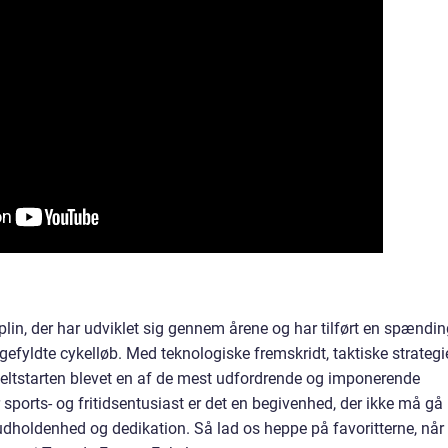
iplin, der har udviklet sig gennem årene og har tilført en spændi
gefyldte cykelløb. Med teknologiske fremskridt, taktiske strategi
eltstarten blevet en af de mest udfordrende og imponerende
 sports- og fritidsentusiast er det en begivenhed, der ikke må gå
, udholdenhed og dedikation. Så lad os heppe på favoritterne, når