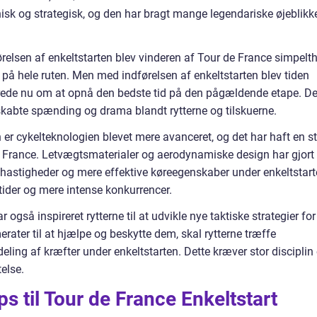
nisk og strategisk, og den har bragt mange legendariske øjeblikk
ørelsen af enkeltstarten blev vinderen af Tour de France simpelt
på hele ruten. Men med indførelsen af enkeltstarten blev tiden
rerede nu om at opnå den bedste tid på den pågældende etape. De
 skabte spænding og drama blandt rytterne og tilskuerne.
 er cykelteknologien blevet mere avanceret, og det har haft en s
de France. Letvægtsmaterialer og aerodynamiske design har gjort
e hastigheder og mere effektive køreegenskaber under enkeltstart
e tider og mere intense konkurrencer.
r også inspireret rytterne til at udvikle nye taktiske strategier for
ater til at hjælpe og beskytte dem, skal rytterne træffe
eling af kræfter under enkeltstarten. Dette kræver stor disciplin
else.
ips til Tour de France Enkeltstart