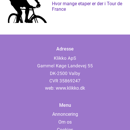
Hvor mange etaper er der i Tour de
France
Adresse
web:
www.klikko.dk
Menu
Annoncering
Om os
Cookies