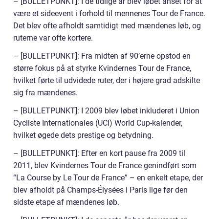
– [BULLETPUNKT]: I de tidlige år blev løbet anset for at
være et sideevent i forhold til mennenes Tour de France.
Det blev ofte afholdt samtidigt med mændenes løb, og
ruterne var ofte kortere.
– [BULLETPUNKT]: Fra midten af 90’erne opstod en
større fokus på at styrke Kvindernes Tour de France,
hvilket førte til udvidede ruter, der i højere grad adskilte
sig fra mændenes.
– [BULLETPUNKT]: I 2009 blev løbet inkluderet i Union
Cycliste Internationales (UCI) World Cup-kalender,
hvilket øgede dets prestige og betydning.
– [BULLETPUNKT]: Efter en kort pause fra 2009 til
2011, blev Kvindernes Tour de France genindført som
“La Course by Le Tour de France” – en enkelt etape, der
blev afholdt på Champs-Élysées i Paris lige før den
sidste etape af mændenes løb.