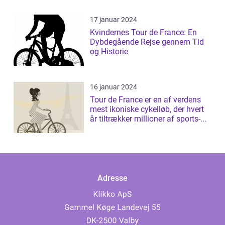
17 januar 2024
Kvindernes Tour de France: En
Dybdegående Rejse gennem Tid
og Historie
16 januar 2024
Tour de France er en af verdens
mest ikoniske cykelløb, der hvert
år tiltrækker millioner af sports-...
Adresse