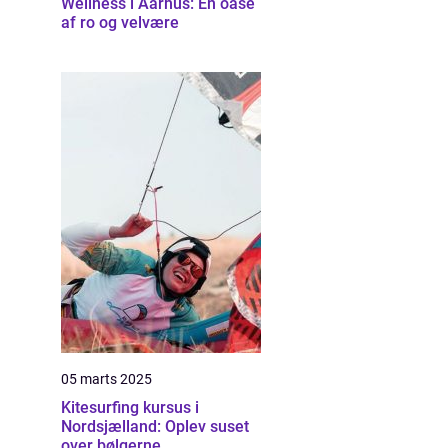
Wellness i Aarhus: En oase
af ro og velvære
05 marts 2025
Kitesurfing kursus i
Nordsjælland: Oplev suset
over bølgerne