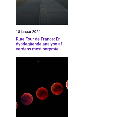
18 januar 2024
Rute Tour de France: En
dybdegående analyse af
verdens mest berømte
cykelløb