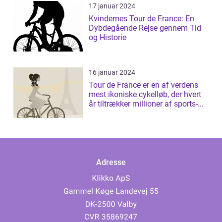
17 januar 2024
Kvindernes Tour de France: En
Dybdegående Rejse gennem Tid
og Historie
16 januar 2024
Tour de France er en af verdens
mest ikoniske cykelløb, der hvert
år tiltrækker millioner af sports-...
Adresse