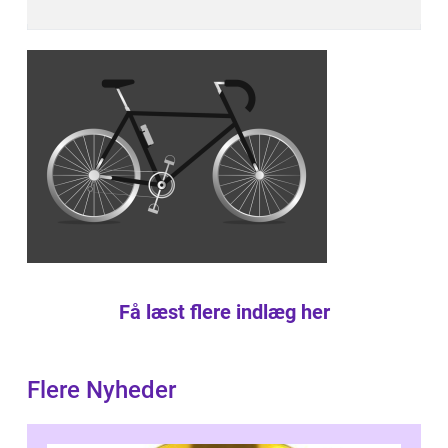
Få læst flere indlæg her
Flere Nyheder