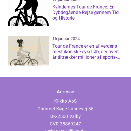
Kvindernes Tour de France: En
Dybdegående Rejse gennem Tid
og Historie
16 januar 2024
Tour de France er en af verdens
mest ikoniske cykelløb, der hvert
år tiltrækker millioner af sports-...
Adresse