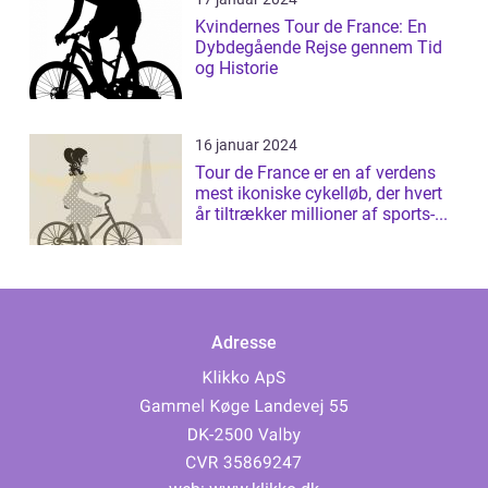
Kvindernes Tour de France: En
Dybdegående Rejse gennem Tid
og Historie
16 januar 2024
Tour de France er en af verdens
mest ikoniske cykelløb, der hvert
år tiltrækker millioner af sports-...
Adresse