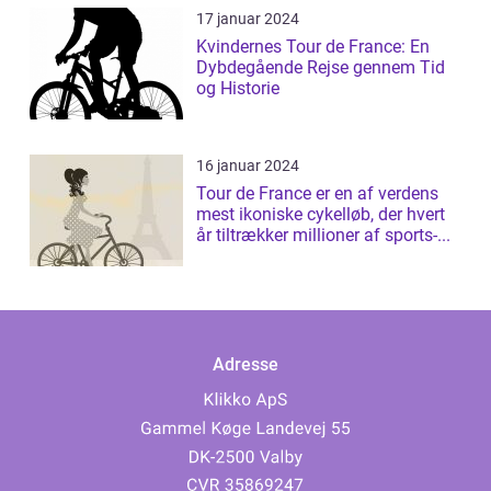
17 januar 2024
Kvindernes Tour de France: En
Dybdegående Rejse gennem Tid
og Historie
16 januar 2024
Tour de France er en af verdens
mest ikoniske cykelløb, der hvert
år tiltrækker millioner af sports-...
Adresse