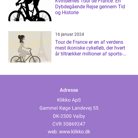
Kvindernes Tour de France: En
Dybdegående Rejse gennem Tid
og Historie
16 januar 2024
Tour de France er en af verdens
mest ikoniske cykelløb, der hvert
år tiltrækker millioner af sports-...
Adresse
web:
www.klikko.dk