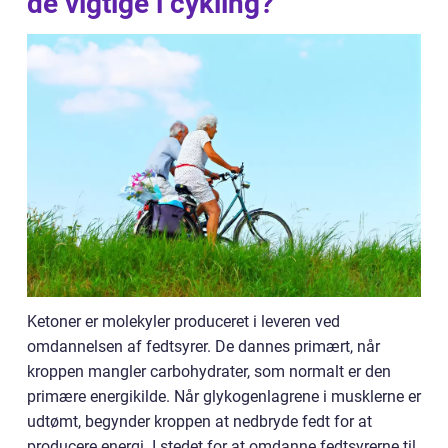
de vigtige i cykling?
Ketoner er molekyler produceret i leveren ved
omdannelsen af fedtsyrer. De dannes primært, når
kroppen mangler carbohydrater, som normalt er den
primære energikilde. Når glykogenlagrene i musklerne er
udtømt, begynder kroppen at nedbryde fedt for at
producere energi. I stedet for at omdanne fedtsyrerne til