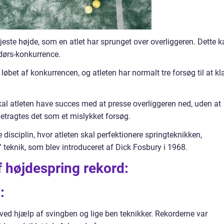
este højde, som en atlet har sprunget over overliggeren. Dette k
ndørs-konkurrence.
 løbet af konkurrencen, og atleten har normalt tre forsøg til at kl
skal atleten have succes med at presse overliggeren ned, uden at
betragtes det som et mislykket forsøg.
disciplin, hvor atleten skal perfektionere springteknikken,
 teknik, som blev introduceret af Dick Fosbury i 1968.
f højdespring rekord:
:
ved hjælp af svingben og lige ben teknikker. Rekorderne var