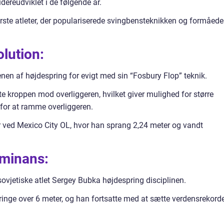
ereudviklet i de følgende år.
rste atleter, der populariserede svingbensteknikken og formåede
olution:
en af højdespring for evigt med sin “Fosbury Flop” teknik.
 kroppen mod overliggeren, hvilket giver mulighed for større
for at ramme overliggeren.
 ved Mexico City OL, hvor han sprang 2,24 meter og vandt
ominans:
ovjetiske atlet Sergey Bubka højdespring disciplinen.
springe over 6 meter, og han fortsatte med at sætte verdensrekord