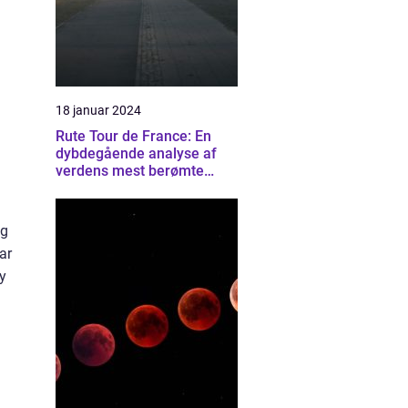
18 januar 2024
Rute Tour de France: En
dybdegående analyse af
verdens mest berømte
cykelløb
ng
ar
ey