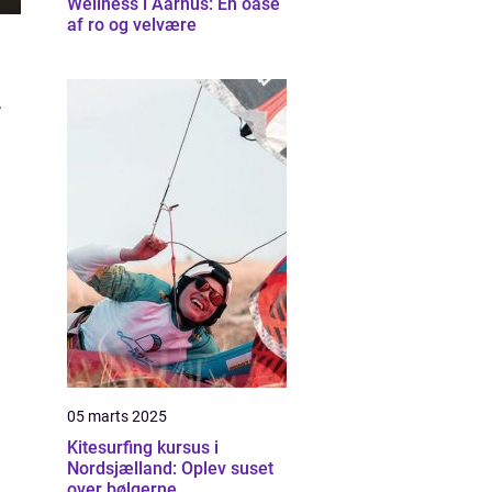
Wellness i Aarhus: En oase
af ro og velvære
.
05 marts 2025
Kitesurfing kursus i
Nordsjælland: Oplev suset
over bølgerne