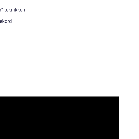
p” teknikken
rekord