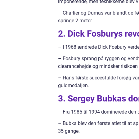
imponerende, men teknikkerne blev vid
– Charlier og Dumas var blandt de fø
springe 2 meter.
2. Dick Fosburys rev
– I 1968 ændrede Dick Fosbury verden
– Fosbury sprang på ryggen og vendte
clearancehøjde og mindsker risikoen 
– Hans første succesfulde forsøg var
guldmedaljen.
3. Sergey Bubkas d
– Fra 1985 til 1994 dominerede den s
– Bubka blev den første atlet til at 
35 gange.