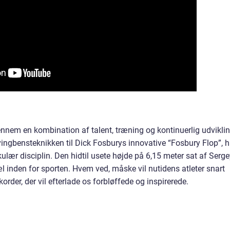
nnem en kombination af talent, træning og kontinuerlig udvikli
svingbensteknikken til Dick Fosburys innovative “Fosbury Flop”, h
kulær disciplin. Den hidtil usete højde på 6,15 meter sat af Serg
l inden for sporten. Hvem ved, måske vil nutidens atleter snart
rder, der vil efterlade os forbløffede og inspirerede.