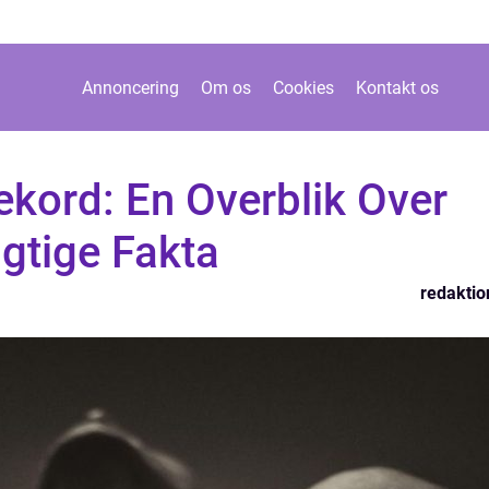
Annoncering
Om os
Cookies
Kontakt os
kord: En Overblik Over
igtige Fakta
redaktio