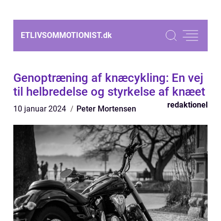
ETLIVSOMMOTIONIST.
dk
Genoptræning af knæcykling: En vej
til helbredelse og styrkelse af knæet
redaktionel
10 januar 2024
Peter Mortensen