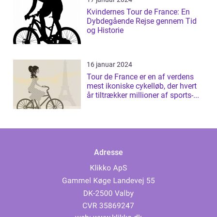
Kvindernes Tour de France: En
Dybdegående Rejse gennem Tid
og Historie
16 januar 2024
Tour de France er en af verdens
mest ikoniske cykelløb, der hvert
år tiltrækker millioner af sports-...
Adresse